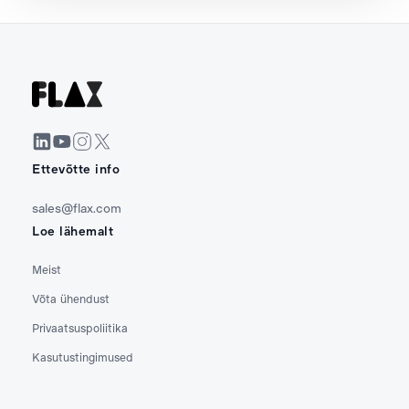
Ettevõtte info
sales@flax.com
Loe lähemalt
Meist
Võta ühendust
Privaatsuspoliitika
Kasutustingimused