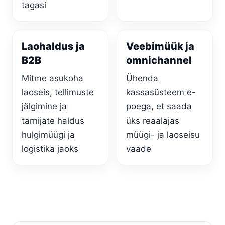
tagasi
Laohaldus ja
Veebimüük ja
B2B
omnichannel
Mitme asukoha
Ühenda
laoseis, tellimuste
kassasüsteem e-
jälgimine ja
poega, et saada
tarnijate haldus
üks reaalajas
hulgimüügi ja
müügi- ja laoseisu
logistika jaoks
vaade