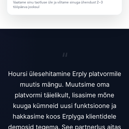
Vaatame sinu taotluse üle ja võtame sinuga ühendust 2–3
tööpäeva jooksul
“
Hoursi ülesehitamine Erply platvormile
muutis mängu. Muutsime oma
platvormi täielikult, lisasime mõne
kuuga kümneid uusi funktsioone ja
hakkasime koos Erplyga klientidele
demosid tegema. See partnerlus aitas