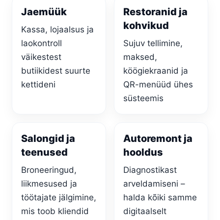
Jaemüük
Restoranid ja
kohvikud
Kassa, lojaalsus ja
laokontroll
Sujuv tellimine,
väikestest
maksed,
butiikidest suurte
köögiekraanid ja
kettideni
QR-menüüd ühes
süsteemis
Salongid ja
Autoremont ja
teenused
hooldus
Broneeringud,
Diagnostikast
liikmesused ja
arveldamiseni –
töötajate jälgimine,
halda kõiki samme
mis toob kliendid
digitaalselt