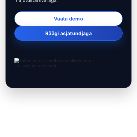
Vaata demo
Räägi asjatundjaga