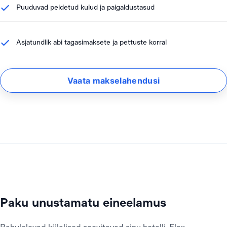
Puuduvad peidetud kulud ja paigaldustasud
Asjatundlik abi tagasimaksete ja pettuste korral
Vaata makselahendusi
Paku unustamatu eineelamus
Rahulolevad külalised soovitavad sinu hotelli. Flax