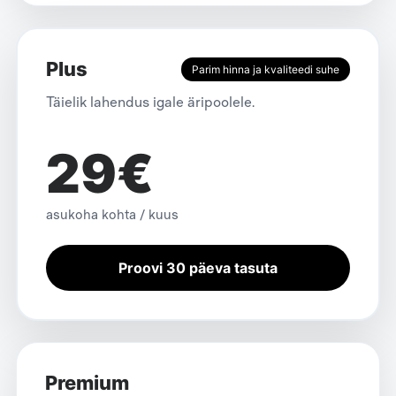
Plus
Parim hinna ja kvaliteedi suhe
Täielik lahendus igale äripoolele.
29€
asukoha kohta / kuus
Proovi 30 päeva tasuta
Premium