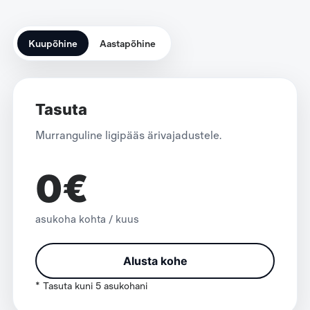
Kuupõhine
Aastapõhine
Tasuta
Murranguline ligipääs ärivajadustele.
0€
asukoha kohta / kuus
Alusta kohe
* Tasuta kuni 5 asukohani