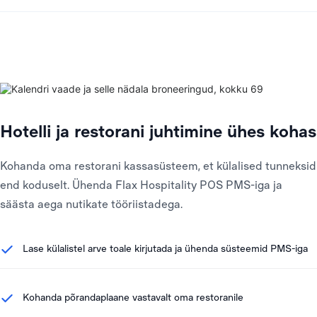
Hotelli ja restorani juhtimine ühes kohas
Kohanda oma restorani kassasüsteem, et külalised tunneksid
end koduselt. Ühenda Flax Hospitality POS PMS-iga ja
säästa aega nutikate tööriistadega.
Lase külalistel arve toale kirjutada ja ühenda süsteemid PMS-iga
Kohanda põrandaplaane vastavalt oma restoranile