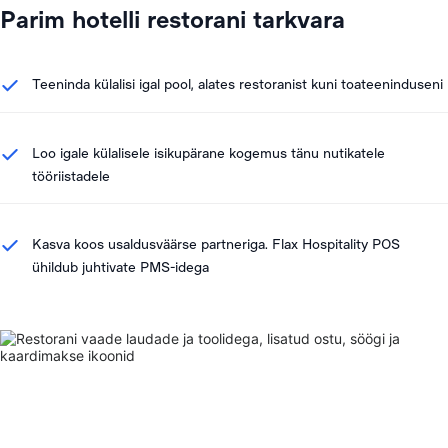
Parim hotelli restorani tarkvara
Teeninda külalisi igal pool, alates restoranist kuni toateeninduseni
Loo igale külalisele isikupärane kogemus tänu nutikatele
tööriistadele
Kasva koos usaldusväärse partneriga. Flax Hospitality POS
ühildub juhtivate PMS-idega