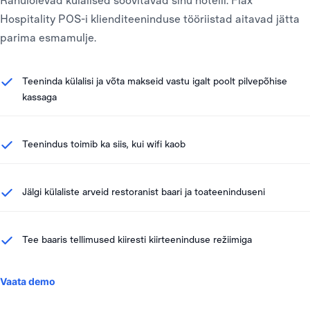
Hospitality POS-i klienditeeninduse tööriistad aitavad jätta
parima esmamulje.
Teeninda külalisi ja võta makseid vastu igalt poolt pilvepõhise
kassaga
Teenindus toimib ka siis, kui wifi kaob
Jälgi külaliste arveid restoranist baari ja toateeninduseni
Tee baaris tellimused kiiresti kiirteeninduse režiimiga
Vaata demo